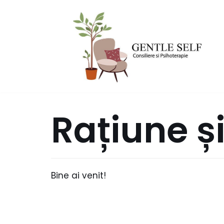
Sari
la
conținut
Rațiune și
Bine ai venit!